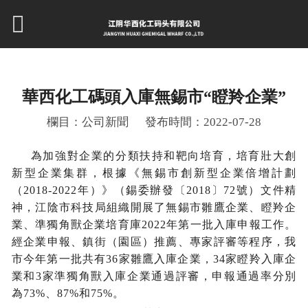
華西化工碼頭入庫無錫市“瞪羚企業”
欄目：公司新聞
發布時間：2022-07-28
為加強對企業的分類扶持和靶向培育，培育壯大創
新型企業集群，根據《無錫市創新型企業倍增計劃
（
2018-2022年）》（錫委辦發〔2018〕72號）文件精
神，江陰市科技局組織開展了無錫市雛鷹企業、瞪羚企
業、準獨角獸企業培育庫2022年第一批入庫申報工作。
經企業申報、鎮街（園區）推薦、專家評審等程序，我
市今年第一批共有36家雛鷹入庫企業，34家瞪羚入庫企
業和3家準獨角獸入庫企業通過評審，申報通過率分別
為73%、87%和75%。