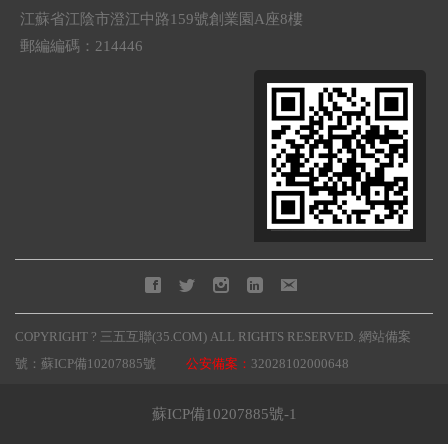
江蘇省江陰市澄江中路159號創業園A座8樓
郵編編碼：214446
COPYRIGHT ? 三五互聯(35.COM) ALL RIGHTS RESERVED.
網站備案
號：蘇ICP備10207885號
公安備案：
32028102000648
蘇ICP備10207885號-1