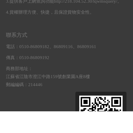
3.提供客戶上網查詢功能http://218.104.52.30/lqwmsquery/。
4.貨權辦理方便、快捷，且保證貨物安全性。
聯系方式
電話：0510-86809182、86809116、86809161
傳真：0510-86809192
商務部地址：
江蘇省江陰市澄江中路159號創業園A座8樓
郵編編碼：214446