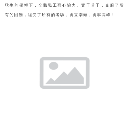
耿生的帶領下，全體職工齊心協力、實干苦干，克服了所
有的困難，經受了所有的考驗，勇立潮頭，勇攀高峰！