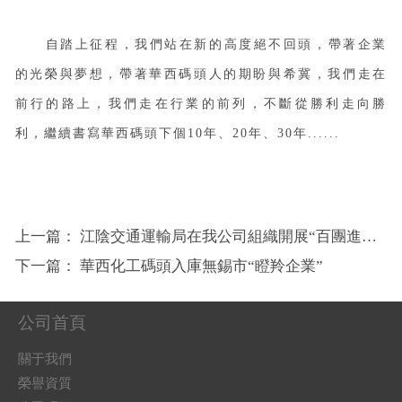
自踏上征程，我們站在新的高度絕不回頭，帶著企業
的光榮與夢想，帶著華西碼頭人的期盼與希冀，我們走在
前行的路上，我們走在行業的前列，不斷從勝利走向勝
利，繼續書寫華西碼頭下個
10年、20年、30年......
上一篇：
江陰交通運輸局在我公司組織開展“百團進百萬企業千萬員工”安全生產專題宣講活動
下一篇：
華西化工碼頭入庫無錫市“瞪羚企業”
公司首頁
關于我們
榮譽資質