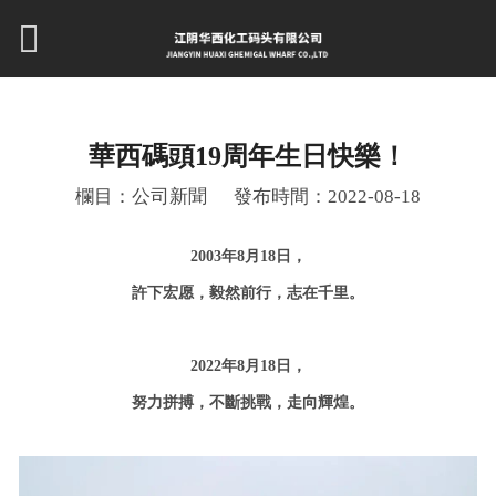
華西碼頭19周年生日快樂！
欄目：公司新聞
發布時間：2022-08-18
2003
年
8
月
18
日，
許下宏愿，毅然前行，志在千里。
2022
年
8
月
18
日，
努力拼搏，不斷挑戰，走向輝煌。